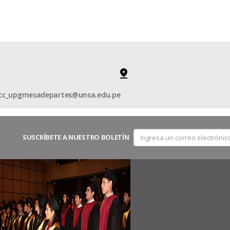
iicc_upgmesadepartes@unsa.edu.pe
SUSCRÍBETE A NUESTRO BOLETÍN