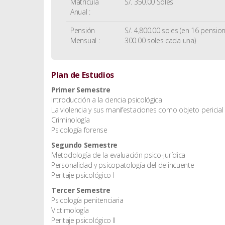
Matrícula
S/. 350.00 Soles
Anual :
Pensión
S/. 4,800.00 soles (en 16 pensio
Mensual :
300.00 soles cada una)
Plan de Estudios
Primer Semestre
Introducción a la ciencia psicológica
La violencia y sus manifestaciones como objeto pericial
Criminología
Psicología forense
Segundo Semestre
Metodología de la evaluación psico-jurídica
Personalidad y psicopatología del delincuente
Peritaje psicológico I
Tercer Semestre
Psicología penitenciaria
Victimología
Peritaje psicológico II