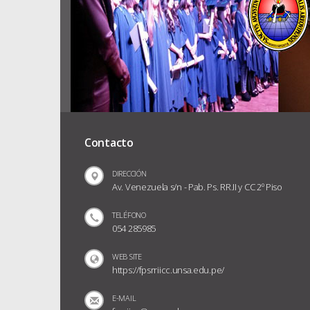
Contacto
DIRECCIÓN
Av. Venezuela s/n - Pab. Ps. RR.II y CC 2º Piso
TELÉFONO
054 285985
WEB SITE
https://fpsrriicc.unsa.edu.pe/
E-MAIL