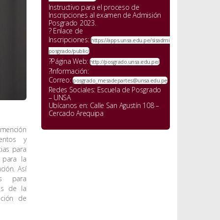
Instructivo para el proceso de
Inscripciones al examen de Admisión
Posgrado 2023.
? Enlace de
Inscripciones:
https://apps.unsa.edu.pe/sisadmision-
posgrado/public/
?Página Web:
http://posgrado.unsa.edu.pe/
?Información:
Correo:
posgrado_mesadepartes@unsa.edu.pe
Redes Sociales: Escuela de Posgrado
– UNSA
Ubícanos en: Calle San Agustín 108 –
Cercado Arequipa
n mención
ientos y
ias para
 para la
ción. Así
as para
és de la
nción de